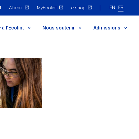
EN
FR
t
Alumni
MyEcolint
e-shop
al
à l'Ecolint
Nous soutenir
Admissions
n et gouvernance
atégique 2024-2030
le
astructures
 Professeurs
s utiles
'emploi