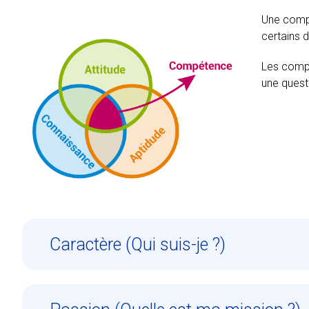
Une compé
certains 
Les compé
une questi
Caractère (Qui suis-je ?)