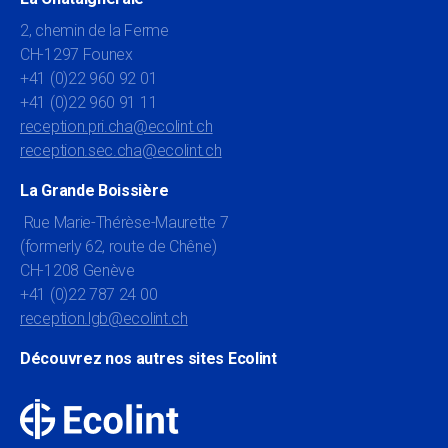
2, chemin de la Ferme
CH-1297 Founex
+41 (0)22 960 92 01
+41 (0)22 960 91 11
reception.pri.cha@ecolint.ch
reception.sec.cha@ecolint.ch
La Grande Boissière
Rue Marie-Thérèse-Maurette 7
(formerly 62, route de Chêne)
CH-1208 Genève
+41 (0)22 787 24 00
reception.lgb@ecolint.ch
Découvrez nos autres sites Ecolint