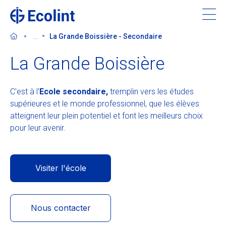
Skip
to
main
...
La Grande Boissière - Secondaire
content
La Grande Boissière
C'est à l'
Ecole secondaire,
tremplin vers les études
Découvrir l'Ecolint
supérieures et le monde professionnel, que les élèves
atteignent leur plein potentiel et font les meilleurs choix
Nos 3 campus
pour leur avenir.
Apprendre à l'Ecolint
Visiter l'école
Nous soutenir
Nous contacter
Admissions