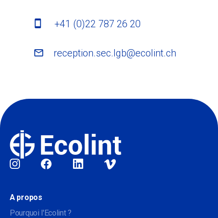
+41 (0)22 787 26 20
reception.sec.lgb@ecolint.ch
Sociale
A propos
Pourquoi l'Ecolint ?