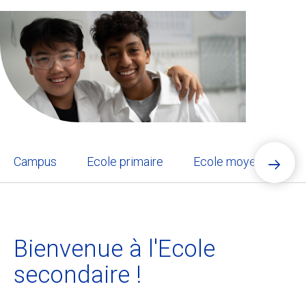
Ecolint
Camps Ecolint
Centre des arts
Institut
Campus
Ecole primaire
Ecole moyenne
Contact
Alumni
Bienvenue à l'Ecole
MyEcolint
secondaire !
e-shop