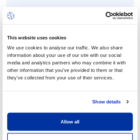
Orientation
Nos élèves et leurs parents peuvent
compter sur le soutien et l'expertise de nos
conseillères et conseillers d'orientation.
This website uses cookies
We use cookies to analyse our traffic. We also share
information about your use of our site with our social
media and analytics partners who may combine it with
En savoir plus
other information that you’ve provided to them or that
they’ve collected from your use of their services.
Show details
Cafétéria
Allow all
Chaque jour, notre prestataire SV Group sert
des repas sains et équilibrés et s'engage
pour le respect de l'environnement et la