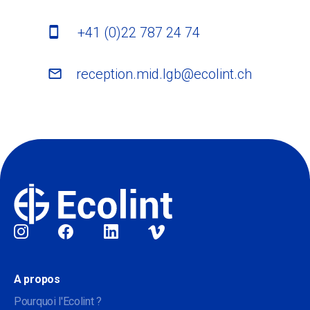
+41 (0)22 787 24 74
reception.mid.lgb@ecolint.ch
Sociale
A propos
Pourquoi l'Ecolint ?