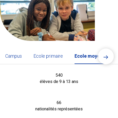
Ecolint
Camps Ecolint
Centre des arts
Institut
Campus
Ecole primaire
Ecole moyenne
Contact
540
élèves de 9 à 13 ans
Alumni
MyEcolint
66
nationalités représentées
e-shop