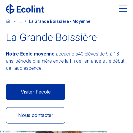
Skip
to
main
...
La Grande Boissière - Moyenne
content
La Grande Boissière
Notre
Ecole moyenne
accueille 540 élèves de 9 à 13
Découvrir l'Ecolint
ans, période charnière entre la fin de l’enfance et le début
de l’adolescence.
Nos 3 campus
Apprendre à l'Ecolint
Visiter l'école
Nous soutenir
Nous contacter
Admissions