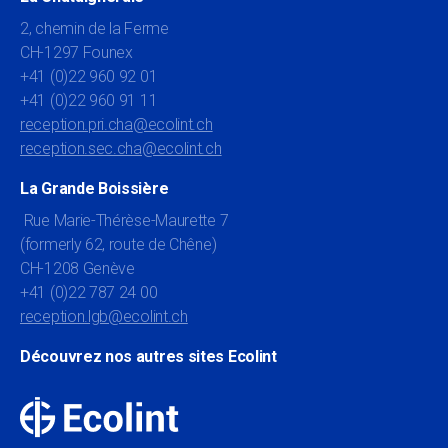
2, chemin de la Ferme
CH-1297 Founex
+41 (0)22 960 92 01
+41 (0)22 960 91 11
reception.pri.cha@ecolint.ch
reception.sec.cha@ecolint.ch
La Grande Boissière
Rue Marie-Thérèse-Maurette 7
(formerly 62, route de Chêne)
CH-1208 Genève
+41 (0)22 787 24 00
reception.lgb@ecolint.ch
Découvrez nos autres sites Ecolint