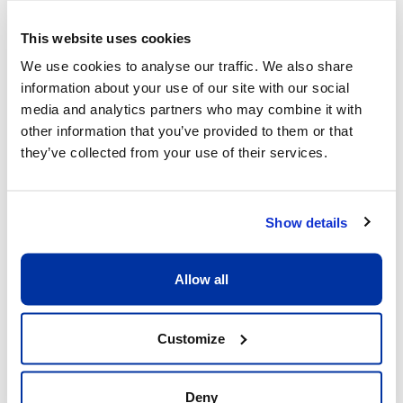
Vacances de
Du vendredi 26
This website uses cookies
printemps
mars
(vendredi saint)
au
vendredi 9 avril inclus
We use cookies to analyse our traffic. We also share
Les Camps Ecolint sont
information about your use of our site with our social
proposés - plus de détails
media and analytics partners who may combine it with
sur :
https://www.ecolint-
other information that you’ve provided to them or that
camps.ch/fr
they’ve collected from your use of their services.
Show details
3ème trimestre : 12 avril – 25
juin 2027
Allow all
Reprise des
Lundi 12 avril 2027
Customize
cours
Deny