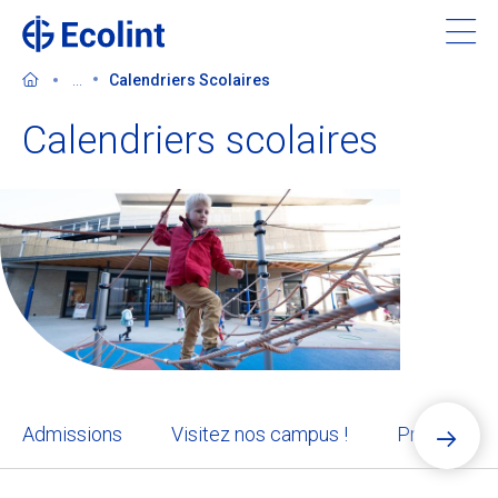
Skip
to
main
...
Calendriers Scolaires
content
Calendriers scolaires
Découvrir l'Ecolint
Nos 3 campus
Apprendre à l'Ecolint
Nous soutenir
Admissions
Visitez nos campus !
Procédure 
Admissions