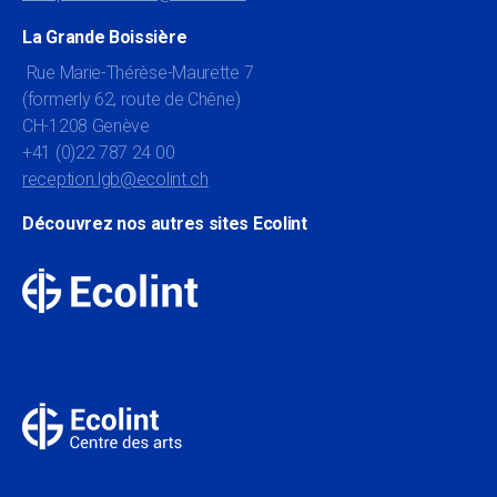
La Grande Boissière
Rue Marie-Thérèse-Maurette 7
(formerly 62, route de Chêne)
CH-1208 Genève
+41 (0)22 787 24 00
reception.lgb@ecolint.ch
Découvrez nos autres sites Ecolint