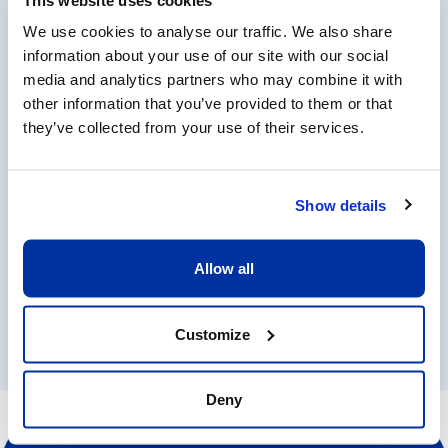
Coach / Assistant-e Coach de
We use cookies to analyse our traffic. We also share
Gymnastique
information about your use of our site with our social
media and analytics partners who may combine it with
La Grande Boissière
other information that you’ve provided to them or that
they’ve collected from your use of their services.
Part-time
Début le
01/09/2026
Limite candidature
10/08/2026
Show details
En savoir plus
Allow all
Customize
Deny