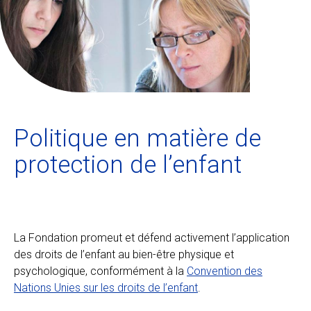
Ecolint
Camps Ecolint
Centre des arts
Politique en matière de
Institut
protection de l’enfant
Contact
Alumni
La Fondation promeut et défend activement l’application
des droits de l’enfant au bien-être physique et
MyEcolint
psychologique, conformément à la
Convention des
Nations Unies sur les droits de l’enfant
.
e-shop