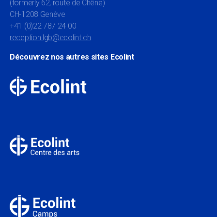
(formerly 62, route de Chêne)
CH-1208 Genève
+41 (0)22 787 24 00
reception.lgb@ecolint.ch
Découvrez nos autres sites Ecolint