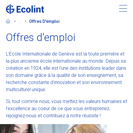
Skip
to
main
...
Offres D'emploi
content
Offres d'emploi
L'Ecole Internationale de Genève est la toute première et
Découvrir l'Ecolint
la plus ancienne école internationale au monde. Depuis sa
création en 1924, elle est l'une des institutions leader dans
Nos 3 campus
son domaine grâce à la qualité de son enseignement, sa
recherche constante d'innovation et son environnement
multiculturel unique.
Apprendre à l'Ecolint
Si, tout comme nous, vous mettez les valeurs humaines et
Nous soutenir
l'excellence au coeur de ce que vous entreprenez,
rejoignez-nous et contribuez à notre réussite !
Admissions